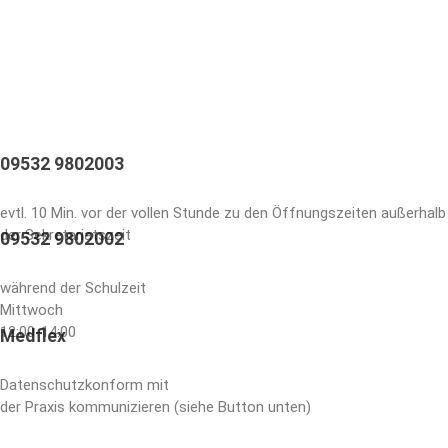
09532 9802003
evtl. 10 Min. vor der vollen Stunde zu den Öffnungszeiten außerhalb
der Sekretariatszeit
09532 9802002
während der Schulzeit
Mittwoch
12:00-14:00
Medflex
Datenschutzkonform mit
der Praxis kommunizieren (siehe Button unten)